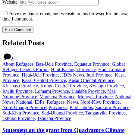
Website
Save my name, email, and website in this browser for the next
time I comment.
Related Posts
2
About Refugees
,
Bas-Uele Province
,
Equateur Province
,
Global
Refugee Leaders Forum
,
Haut-Katanga Province
,
Haut-Lomami
Province
,
Haut-Uele Province
,
IDPs News
,
Ituri Province
,
Kasai
Province
,
Kasai-Central Province
,
Kasai-Oriental Province
,
Kinshasa Province
,
Kongo Central Province
,
Kwango Province
,
Kwilu Province
,
Lomami Province
,
Lualaba Province
,
Mai-
Ndombe Province
,
Maniema Province
,
Mongala Province
,
National
News
,
National, IDPs, Refugees
,
News
,
Nord-Kivu Province
,
Nord-Ubangi Province
,
Provinces
,
Publications
,
Sankuru Province
,
Sud-Kivu Province
,
Sud-Ubangi Province
,
Tanganyika Province
,
Tshopo Province
,
Tshuapa Province
Statement on the grant from Quadrature Climate