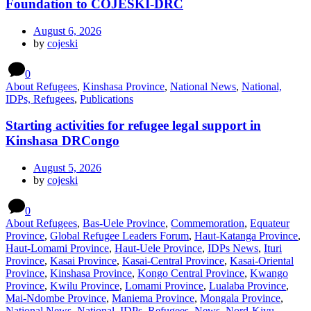
Foundation to COJESKI-DRC
August 6, 2026
by
cojeski
0
About Refugees
,
Kinshasa Province
,
National News
,
National,
IDPs, Refugees
,
Publications
Starting activities for refugee legal support in
Kinshasa DRCongo
August 5, 2026
by
cojeski
0
About Refugees
,
Bas-Uele Province
,
Commemoration
,
Equateur
Province
,
Global Refugee Leaders Forum
,
Haut-Katanga Province
,
Haut-Lomami Province
,
Haut-Uele Province
,
IDPs News
,
Ituri
Province
,
Kasai Province
,
Kasai-Central Province
,
Kasai-Oriental
Province
,
Kinshasa Province
,
Kongo Central Province
,
Kwango
Province
,
Kwilu Province
,
Lomami Province
,
Lualaba Province
,
Mai-Ndombe Province
,
Maniema Province
,
Mongala Province
,
National News
,
National, IDPs, Refugees
,
News
,
Nord-Kivu