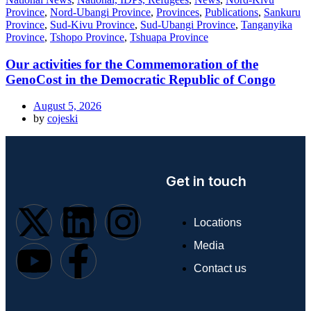
Province
,
Nord-Ubangi Province
,
Provinces
,
Publications
,
Sankuru
Province
,
Sud-Kivu Province
,
Sud-Ubangi Province
,
Tanganyika
Province
,
Tshopo Province
,
Tshuapa Province
Our activities for the Commemoration of the
GenoCost in the Democratic Republic of Congo
August 5, 2026
by
cojeski
Get in touch
Locations
Media
Contact us