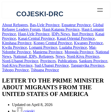
COJESKI-DRC
About Refugees
,
Bas-Uele Province
,
Equateur Province
,
Global
Refugee Leaders Forum
,
Haut-Katanga Province
,
Haut-Lomami
Province
,
Haut-Uele Province
,
IDPs News
,
Ituri Province
,
Kasai
Province
,
Kasai-Central Province
,
Kasai-Oriental Province
,
Kinshasa Province
,
Kongo Central Province
,
Kwango Province
,
Kwilu Province
,
Lomami Province
,
Lualaba Province
,
Mai-
Ndombe Province
,
Maniema Province
,
Mongala Province
,
National
News
,
National, IDPs, Refugees
,
News
,
Nord-Kivu Province
,
Nord-Ubangi Province
,
Provinces
,
Publications
,
Sankuru Province
,
Sud-Kivu Province
,
Sud-Ubangi Province
,
Tanganyika Province
,
Tshopo Province
,
Tshuapa Province
LETTER TO THE PRIME MINISTER
ABOUT MIGRANTS FROM THE
UNITED STATES OF AMERICA
Updated on April 8, 2026
by
cojeski