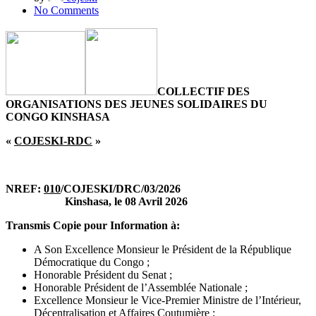
No Comments
C
OLLECTIF DES
O
RGANISATIONS DES
J
EUNES
S
OLIDAIRES DU
CONGO
K
INSHASA
«
COJESKI-RDC
»
NREF:
010
/COJESKI/DRC/03/2026
Kinshasa, le 08 Avril 2026
Transmis Copie pour Information à:
A Son Excellence Monsieur le Président de la République
Démocratique du Congo ;
Honorable Président du Senat ;
Honorable Président de l’Assemblée Nationale ;
Excellence Monsieur le Vice-Premier Ministre de l’Intérieur,
Décentralisation et Affaires Coutumière ;