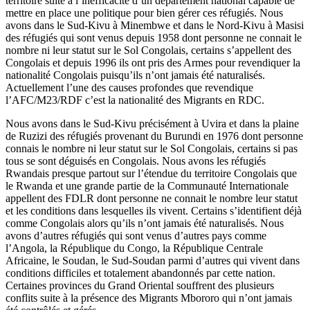
territoire suite à l’inefficacité d’un département national capable de
mettre en place une politique pour bien gérer ces réfugiés. Nous
avons dans le Sud-Kivu à Minembwe et dans le Nord-Kivu à Masisi
des réfugiés qui sont venus depuis 1958 dont personne ne connait le
nombre ni leur statut sur le Sol Congolais, certains s’appellent des
Congolais et depuis 1996 ils ont pris des Armes pour revendiquer la
nationalité Congolais puisqu’ils n’ont jamais été naturalisés.
Actuellement l’une des causes profondes que revendique
l’AFC/M23/RDF c’est la nationalité des Migrants en RDC.
Nous avons dans le Sud-Kivu précisément à Uvira et dans la plaine
de Ruzizi des réfugiés provenant du Burundi en 1976 dont personne
connais le nombre ni leur statut sur le Sol Congolais, certains si pas
tous se sont déguisés en Congolais. Nous avons les réfugiés
Rwandais presque partout sur l’étendue du territoire Congolais que
le Rwanda et une grande partie de la Communauté Internationale
appellent des FDLR dont personne ne connait le nombre leur statut
et les conditions dans lesquelles ils vivent. Certains s’identifient déjà
comme Congolais alors qu’ils n’ont jamais été naturalisés. Nous
avons d’autres réfugiés qui sont venus d’autres pays comme
l’Angola, la République du Congo, la République Centrale
Africaine, le Soudan, le Sud-Soudan parmi d’autres qui vivent dans
conditions difficiles et totalement abandonnés par cette nation.
Certaines provinces du Grand Oriental souffrent des plusieurs
conflits suite à la présence des Migrants Mbororo qui n’ont jamais