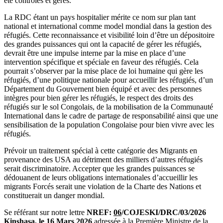
été contrôlés et gérés.
La RDC étant un pays hospitalier mérite ce nom sur plan tant
national et international comme model mondial dans la gestion des
réfugiés. Cette reconnaissance et visibilité loin d’être un dépositoire
des grandes puissances qui ont la capacité de gérer les réfugiés,
devrait être une impulse interne par la mise en place d’une
intervention spécifique et spéciale en faveur des réfugiés. Cela
pourrait s’observer par la mise place de loi humaine qui gère les
réfugiés, d’une politique nationale pour accueillir les réfugiés, d’un
Département du Gouvernent bien équipé et avec des personnes
intègres pour bien gérer les réfugiés, le respect des droits des
réfugiés sur le sol Congolais, de la mobilisation de la Communauté
International dans le cadre de partage de responsabilité ainsi que une
sensibilisation de la population Congolaise pour bien vivre avec les
réfugiés.
Prévoir un traitement spécial à cette catégorie des Migrants en
provenance des USA au détriment des milliers d’autres réfugiés
serait discriminatoire. Accepter que les grandes puissances se
dédouanent de leurs obligations internationales d’accueillir les
migrants Forcés serait une violation de la Charte des Nations et
constituerait un danger mondial.
Se référant sur notre lettre
NREF:
06
/COJESKI/DRC/03/2026
Kinshasa, le 16 Mars 2026
adressée à la Première Ministre de la