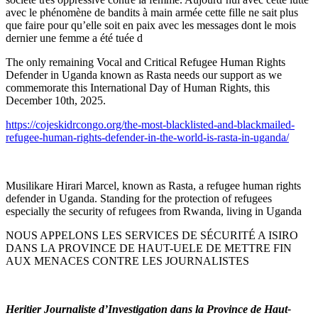
avec le phénomène de bandits à main armée cette fille ne sait plus
que faire pour qu’elle soit en paix avec les messages dont le mois
dernier une femme a été tuée d
The only remaining Vocal and Critical Refugee Human Rights
Defender in Uganda known as Rasta needs our support as we
commemorate this International Day of Human Rights, this
December 10th, 2025.
https://cojeskidrcongo.org/the-most-blacklisted-and-blackmailed-
refugee-human-rights-defender-in-the-world-is-rasta-in-uganda/
Musilikare Hirari Marcel, known as Rasta, a refugee human rights
defender in Uganda. Standing for the protection of refugees
especially the security of refugees from Rwanda, living in Uganda
NOUS APPELONS LES SERVICES DE SÉCURITÉ A ISIRO
DANS LA PROVINCE DE HAUT-UELE DE METTRE FIN
AUX MENACES CONTRE LES JOURNALISTES
Heritier Journaliste d’Investigation dans la Province de Haut-