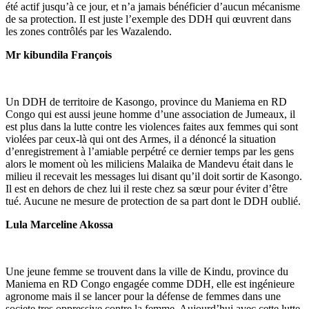
été actif jusqu’à ce jour, et n’a jamais bénéficier d’aucun mécanisme
de sa protection. Il est juste l’exemple des DDH qui œuvrent dans
les zones contrôlés par les Wazalendo.
Mr kibundila François
Un DDH de territoire de Kasongo, province du Maniema en RD
Congo qui est aussi jeune homme d’une association de Jumeaux, il
est plus dans la lutte contre les violences faites aux femmes qui sont
violées par ceux-là qui ont des Armes, il a dénoncé la situation
d’enregistrement à l’amiable perpétré ce dernier temps par les gens
alors le moment où les miliciens Malaika de Mandevu était dans le
milieu il recevait les messages lui disant qu’il doit sortir de Kasongo.
Il est en dehors de chez lui il reste chez sa sœur pour éviter d’être
tué. Aucune ne mesure de protection de sa part dont le DDH oublié.
Lula Marceline Akossa
Une jeune femme se trouvent dans la ville de Kindu, province du
Maniema en RD Congo engagée comme DDH, elle est ingénieure
agronome mais il se lancer pour la défense de femmes dans une
societe tres oppressive contre la femme. Aujourd’hui avec cette lutte