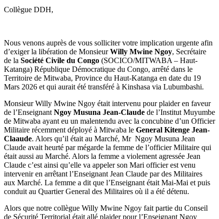
Collègue DDH,
Nous venons auprès de vous solliciter votre implication urgente afin
d’exiger la libération de Monsieur
Willy Mwine Ngoy
, Secrétaire
de la
Société Civile du Congo
(SOCICO/MITWABA – Haut-
Katanga) République Démocratique du Congo, arrêté dans le
Territoire de Mitwaba, Province du Haut-Katanga en date du 19
Mars 2026 et qui aurait été transféré à Kinshasa via Lubumbashi.
Monsieur Willy Mwine Ngoy était intervenu pour plaider en faveur
de l’Enseignant
Ngoy Musuna Jean-Claude
de l’Institut Muyumbe
de Mitwaba ayant eu un malentendu avec la concubine d’un Officier
Militaire récemment déployé à Mitwaba le
General Kitenge Jean-
Claaude
. Alors qu’il était au Marché, Mr Ngoy Musuna Jean
Claude avait heurté par mégarde la femme de l’officier Militaire qui
était aussi au Marché. Alors la femme a violement agressée Jean
Claude c’est ainsi qu’elle va appeler son Mari officier est venu
intervenir en arrêtant l’Enseignant Jean Claude par des Militaires
aux Marché. La femme a dit que l’Enseignant était Mai-Mai et puis
conduit au Quartier General des Militaires où il a été détenu.
Alors que notre collègue Willy Mwine Ngoy fait partie du Conseil
de Sécurité Territorial était allé plaider pour l’Enseignant Ngoy