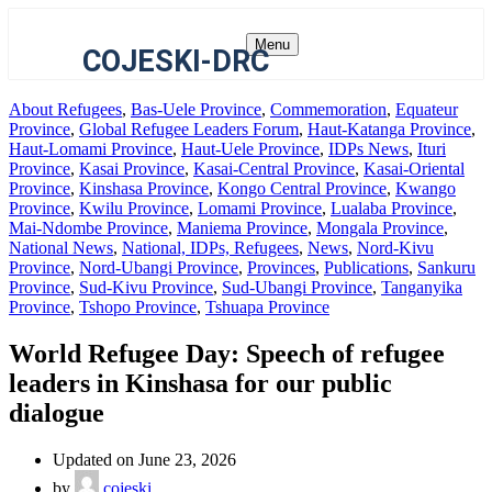
Menu
COJESKI-DRC
About Refugees
,
Bas-Uele Province
,
Commemoration
,
Equateur
Province
,
Global Refugee Leaders Forum
,
Haut-Katanga Province
,
Haut-Lomami Province
,
Haut-Uele Province
,
IDPs News
,
Ituri
Province
,
Kasai Province
,
Kasai-Central Province
,
Kasai-Oriental
Province
,
Kinshasa Province
,
Kongo Central Province
,
Kwango
Province
,
Kwilu Province
,
Lomami Province
,
Lualaba Province
,
Mai-Ndombe Province
,
Maniema Province
,
Mongala Province
,
National News
,
National, IDPs, Refugees
,
News
,
Nord-Kivu
Province
,
Nord-Ubangi Province
,
Provinces
,
Publications
,
Sankuru
Province
,
Sud-Kivu Province
,
Sud-Ubangi Province
,
Tanganyika
Province
,
Tshopo Province
,
Tshuapa Province
World Refugee Day: Speech of refugee
leaders in Kinshasa for our public
dialogue
Updated on June 23, 2026
by
cojeski