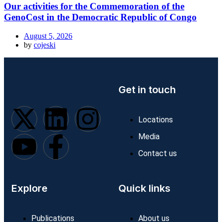
Our activities for the Commemoration of the
GenoCost in the Democratic Republic of Congo
August 5, 2026
by
cojeski
Get in touch
Locations
Media
Contact us
Explore
Quick links
Publications
About us