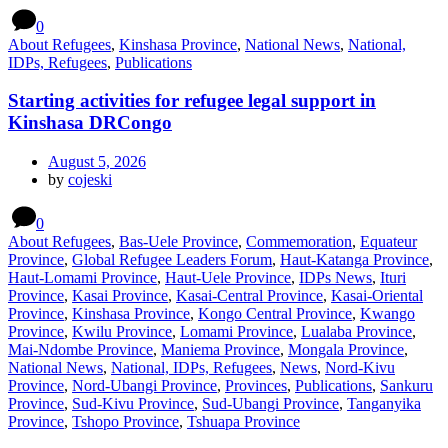
0
About Refugees
,
Kinshasa Province
,
National News
,
National,
IDPs, Refugees
,
Publications
Starting activities for refugee legal support in
Kinshasa DRCongo
August 5, 2026
by
cojeski
0
About Refugees
,
Bas-Uele Province
,
Commemoration
,
Equateur
Province
,
Global Refugee Leaders Forum
,
Haut-Katanga Province
,
Haut-Lomami Province
,
Haut-Uele Province
,
IDPs News
,
Ituri
Province
,
Kasai Province
,
Kasai-Central Province
,
Kasai-Oriental
Province
,
Kinshasa Province
,
Kongo Central Province
,
Kwango
Province
,
Kwilu Province
,
Lomami Province
,
Lualaba Province
,
Mai-Ndombe Province
,
Maniema Province
,
Mongala Province
,
National News
,
National, IDPs, Refugees
,
News
,
Nord-Kivu
Province
,
Nord-Ubangi Province
,
Provinces
,
Publications
,
Sankuru
Province
,
Sud-Kivu Province
,
Sud-Ubangi Province
,
Tanganyika
Province
,
Tshopo Province
,
Tshuapa Province