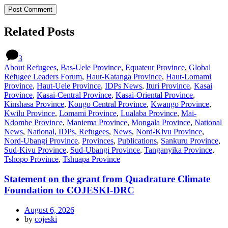
Related Posts
3
About Refugees
,
Bas-Uele Province
,
Equateur Province
,
Global
Refugee Leaders Forum
,
Haut-Katanga Province
,
Haut-Lomami
Province
,
Haut-Uele Province
,
IDPs News
,
Ituri Province
,
Kasai
Province
,
Kasai-Central Province
,
Kasai-Oriental Province
,
Kinshasa Province
,
Kongo Central Province
,
Kwango Province
,
Kwilu Province
,
Lomami Province
,
Lualaba Province
,
Mai-
Ndombe Province
,
Maniema Province
,
Mongala Province
,
National
News
,
National, IDPs, Refugees
,
News
,
Nord-Kivu Province
,
Nord-Ubangi Province
,
Provinces
,
Publications
,
Sankuru Province
,
Sud-Kivu Province
,
Sud-Ubangi Province
,
Tanganyika Province
,
Tshopo Province
,
Tshuapa Province
Statement on the grant from Quadrature Climate
Foundation to COJESKI-DRC
August 6, 2026
by
cojeski