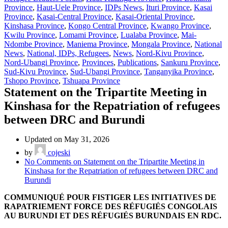
Province
,
Haut-Uele Province
,
IDPs News
,
Ituri Province
,
Kasai
Province
,
Kasai-Central Province
,
Kasai-Oriental Province
,
Kinshasa Province
,
Kongo Central Province
,
Kwango Province
,
Kwilu Province
,
Lomami Province
,
Lualaba Province
,
Mai-
Ndombe Province
,
Maniema Province
,
Mongala Province
,
National
News
,
National, IDPs, Refugees
,
News
,
Nord-Kivu Province
,
Nord-Ubangi Province
,
Provinces
,
Publications
,
Sankuru Province
,
Sud-Kivu Province
,
Sud-Ubangi Province
,
Tanganyika Province
,
Tshopo Province
,
Tshuapa Province
Statement on the Tripartite Meeting in
Kinshasa for the Repatriation of refugees
between DRC and Burundi
Updated on May 31, 2026
by
cojeski
No Comments
on Statement on the Tripartite Meeting in
Kinshasa for the Repatriation of refugees between DRC and
Burundi
COMMUNIQUÉ POUR FISTIGER LES INITIATIVES DE
RAPATRIEMENT FORCE DES RÉFUGIÉS CONGOLAIS
AU BURUNDI ET DES RÉFUGIÉS BURUNDAIS EN RDC.