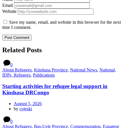
Email
Website
Save my name, email, and website in this browser for the next
time I comment.
Related Posts
0
About Refugees
,
Kinshasa Province
,
National News
,
National,
IDPs, Refugees
,
Publications
Starting activities for refugee legal support in
Kinshasa DRCongo
August 5, 2026
by
cojeski
0
About Refugees
,
Bas-Uele Province
,
Commemoration
,
Equateur