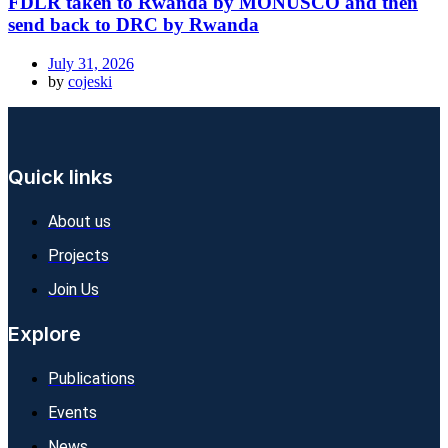
FDLR taken to Rwanda by MONUSCO and then
send back to DRC by Rwanda
July 31, 2026
by
cojeski
Quick links
About us
Projects
Join Us
Explore
Publications
Events
News