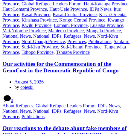
Province
,
Global Refugee Leaders Forum
,
Haut-Katanga Province
,
Haut-Lomami Province
,
Haut-Uele Province
,
IDPs News
,
Ituri
Province
,
Kasai Province
,
Kasai-Central Province
,
Kasai-Oriental
Province
,
Kinshasa Province
,
Kongo Central Province
,
Kwango
Province
,
Kwilu Province
,
Lomami Province
,
Lualaba Province
,
Mai-Ndombe Province
,
Maniema Province
,
Mongala Province
,
National News
,
National, IDPs, Refugees
,
News
,
Nord-Kivu
Province
,
Nord-Ubangi Province
,
Provinces
,
Publications
,
Sankuru
Province
,
Sud-Kivu Province
,
Sud-Ubangi Province
,
Tanganyika
Province
,
Tshopo Province
,
Tshuapa Province
Our activities for the Commemoration of the
GenoCost in the Democratic Republic of Congo
August 5, 2026
by
cojeski
0
About Refugees
,
Global Refugee Leaders Forum
,
IDPs News
,
National News
,
National, IDPs, Refugees
,
News
,
Nord-Kivu
Province
,
Publications
Our reactions to the debate about fake members of