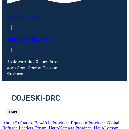
+243 853 191 163
|
info@cojeskidrcongo.org
|
Boulevard du 30 Juin, Arret
VodaCom, Gombe Division,
Kinshasa.
COJESKI-DRC
Menu
About Refugees
,
Bas-Uele Province
,
Equateur Province
,
Global
Refugee Leaders Forum
,
Haut-Katanga Province
,
Haut-Lomami