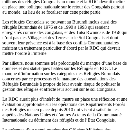
millions des réfugiés Congolais au monde et la RDC devrait mettre
en place une politique nationale sur le retour des Congolais partout
au monde, au lieu de se focaliser sur cette petite partie.
Les réfugiés Congolais se trouvant au Burundi inclus aussi des
réfugiés Burundais de 1976 et de 1990 a 1993 qui seraient
enregistrés comme des congolais, et des Tutsi Rwandais de 1958 qui
n’ont pas des Villages et des Terres sur le Sol Congolais et dont
souvent leur présence est à la base des conflits Communautaires
méritent un traitement particulier d’abord par la RDC qui devrait
mettre l’ordre à l’interne.
Par ailleurs, nous sommes très préoccupés du manque d’une base de
données et des statistiques fiables sur les Réfugiés en RDC. Le
manque d’information sur les catégories des Réfugiés Burundais
concernés par ce processus et le manque des consultations des
Réfugiés Burundais à propos de leur avenir, risque de politiser la
gestion des réfugiés et affecte leur accueil sur le sol Congolais.
La RDC aurait plus d’intérêt de mettre en place une réflexion et une
évaluation approfondie sur les opérations des Rapatriements Forcés
des Réfugiés mis en place depuis 2010 qui visent à satisfaire les
appétits des Nations Unies et d’autres Acteurs de la Communauté
Internationale au détriment des réfugiés et de l’Etat Congolais.
La présence d’un grand nombre des Officiers Militaires des